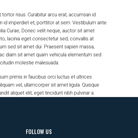
 tortor risus. Curabitur arcu erat, accumsan id
n id imperdiet et, porttitor at sem. Vestibulum ante
ilia Curae; Donec velit neque, auctor sit amet
to, lacinia eget consectetur sed, convallis at
tum sed sit amet dui. Praesent sapien massa,
um ac diam sit amet quam vehicula elementum sed
licitudin molestie malesuada.
m primis in faucibus orci luctus et ultrices
liquam vel, ullamcorper sit amet ligula. Quisque
ndit aliquet elit, eget tincidunt nibh pulvinar a.
FOLLOW US