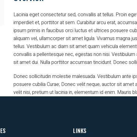
Lacinia eget consectetur sed, convallis at tellus. Proin eget
imperdiet et, porttitor at sem. Curabitur arcu erat, accumsa
ipsum primis in faucibus orci luctus et ultrices posuere cub
aliquam vel, ullamcorper sit amet ligula. Vivamus magna jus
tellus. Vestibulum ac diam sit amet quam vehicula elemen
convallis a pellentesque nec, egestas non nisi. Vestibul
sit amet dui. Nulla porttitor accumsan tincidunt. Donec sol
Donec sollicitudin molestie malesuada. Vestibulum ante ipsu
posuere cubilia Curae; Donec velit neque, auctor sit amet a
velit nisi, pretium ut lacinia in, elementum id enim. Mauris bla
CES
LINKS